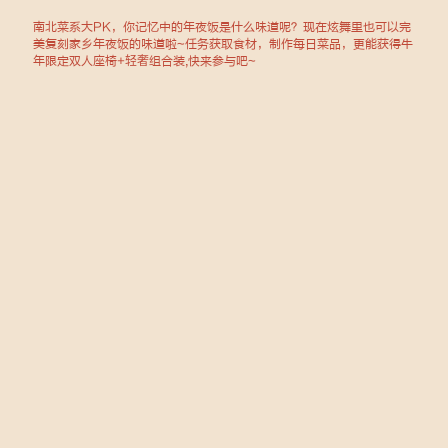
南北菜系大PK，你记忆中的年夜饭是什么味道呢？现在炫舞里也可以完
美复刻家乡年夜饭的味道啦~任务获取食材，制作每日菜品，更能获得牛
年限定双人座椅+轻奢组合装,快来参与吧~