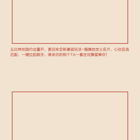
丘比特花园约会重开，更迎来全新邂逅玩法~编辑自定义名片，心动互选
匹配，一键拉起聊天，缘来你的那个TA一直在炫舞里等你！