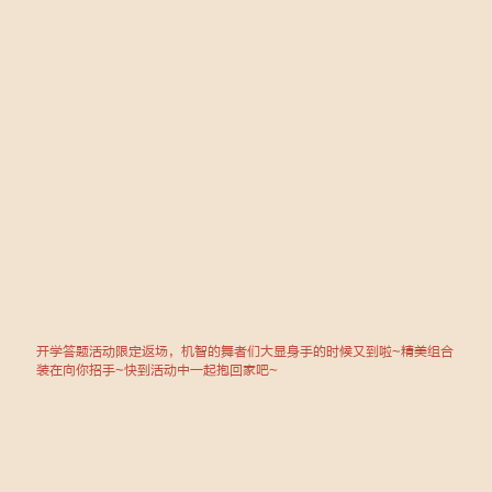
开学答题活动限定返场，机智的舞者们大显身手的时候又到啦~精美组合
装在向你招手~快到活动中一起抱回家吧~