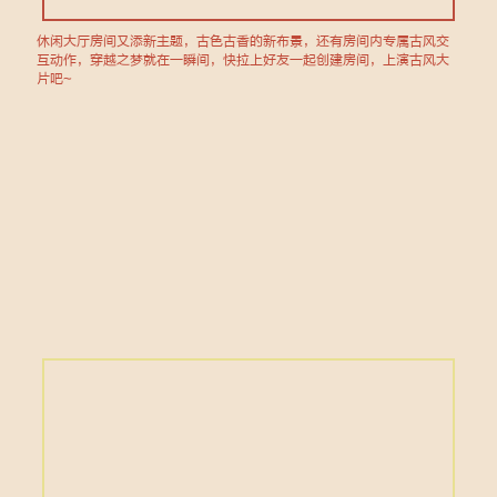
休闲大厅房间又添新主题，古色古香的新布景，还有房间内专属古风交
互动作，穿越之梦就在一瞬间，快拉上好友一起创建房间，上演古风大
片吧~