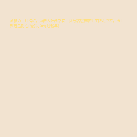
放鞭炮，挂福灯，炫舞大陆闹新春！参与活动赢取牛年限定浮云，送上
新春最贴心的好礼伴你过新年！