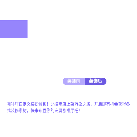
装饰前
装饰后
咖啡厅自定义装扮解锁！兑换商店上架万象之域，开启即有机会获得各
式装修素材，快来布置你的专属咖啡厅吧！